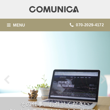
070-2029-4172
MENU
SERVICE
BLOG
ACCOUNTING OPERATIONS
PARTNER COMPANIES
CONTACT
その仕事、お任せください